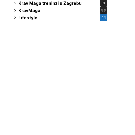
Krav Maga treninzi u Zagrebu
8
KravMaga
58
Lifestyle
14