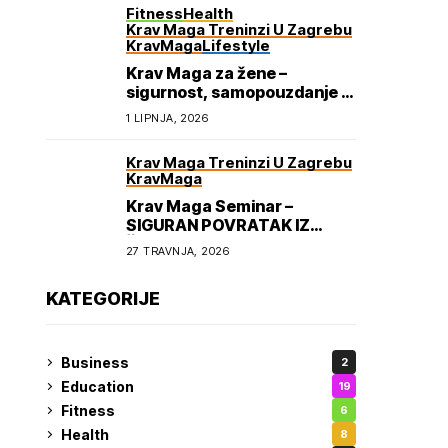
Fitness
Health
Krav Maga Treninzi U Zagrebu
KravMaga
Lifestyle
Krav Maga za žene –
sigurnost, samopouzdanje i
osnaživanje
1 LIPNJA, 2026
Krav Maga Treninzi U Zagrebu
KravMaga
Krav Maga Seminar –
SIGURAN POVRATAK IZ
ŠKOLE
27 TRAVNJA, 2026
KATEGORIJE
Business
2
Education
19
Fitness
6
Health
8