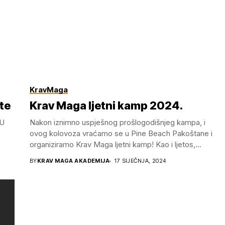
KravMaga
te
Krav Maga ljetni kamp 2024.
 U
Nakon iznimno uspješnog prošlogodišnjeg kampa, i
ovog kolovoza vraćamo se u Pine Beach Pakoštane i
organiziramo Krav Maga ljetni kamp! Kao i ljetos,...
BY
KRAV MAGA AKADEMIJA
17 SIJEČNJA, 2024