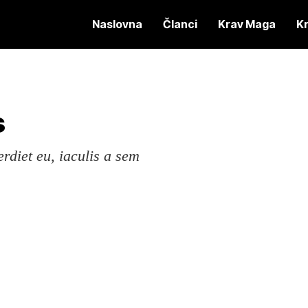
Naslovna
Članci
Krav Maga
K
s
erdiet eu, iaculis a sem