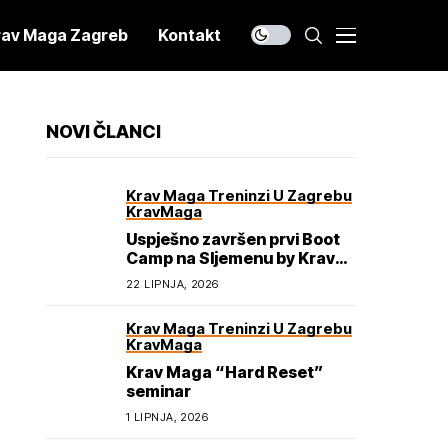
rav Maga Zagreb
Kontakt
NOVI ČLANCI
Krav Maga Treninzi U Zagrebu
KravMaga
Uspješno završen prvi Boot
Camp na Sljemenu by Krav
Maga Academy
22 LIPNJA, 2026
Krav Maga Treninzi U Zagrebu
KravMaga
Krav Maga “Hard Reset”
seminar
1 LIPNJA, 2026