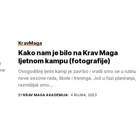
KravMaga
Kako nam je bilo na Krav Maga
ljetnom kampu (fotografije)
y
new
Ovogodišnji ljetni kamp je završio i vratili smo se u rutinu
nove sezone rada, škole i treninga. Još u fazi planiranja,
razmišljali smo...
BY
KRAV MAGA AKADEMIJA
4 RUJNA, 2023