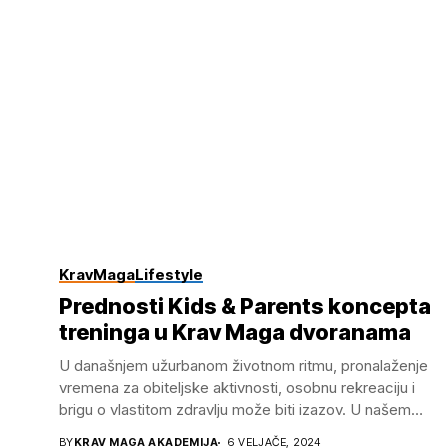
KravMaga
Lifestyle
Prednosti Kids & Parents koncepta
treninga u Krav Maga dvoranama
U današnjem užurbanom životnom ritmu, pronalaženje
vremena za obiteljske aktivnosti, osobnu rekreaciju i
brigu o vlastitom zdravlju može biti izazov. U našem
smo...
BY
KRAV MAGA AKADEMIJA
6 VELJAČE, 2024