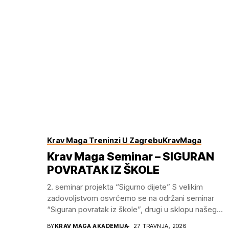
Krav Maga Treninzi U Zagrebu
KravMaga
Krav Maga Seminar – SIGURAN
POVRATAK IZ ŠKOLE
2.⁠ ⁠seminar projekta “Sigurno dijete” S velikim
zadovoljstvom osvrćemo se na održani seminar
“Siguran povratak iz škole”, drugi u sklopu našeg
projekta “Sigurno...
BY
KRAV MAGA AKADEMIJA
27 TRAVNJA, 2026