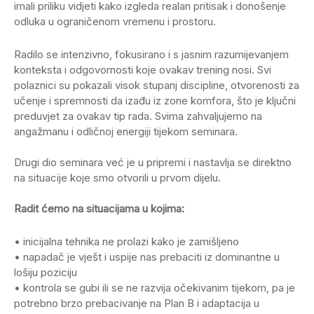
imali priliku vidjeti kako izgleda realan pritisak i donošenje
odluka u ograničenom vremenu i prostoru.
Radilo se intenzivno, fokusirano i s jasnim razumijevanjem
konteksta i odgovornosti koje ovakav trening nosi. Svi
polaznici su pokazali visok stupanj discipline, otvorenosti za
učenje i spremnosti da izađu iz zone komfora, što je ključni
preduvjet za ovakav tip rada. Svima zahvaljujemo na
angažmanu i odličnoj energiji tijekom seminara.
Drugi dio seminara već je u pripremi i nastavlja se direktno
na situacije koje smo otvorili u prvom dijelu.
Radit ćemo na situacijama u kojima:
• inicijalna tehnika ne prolazi kako je zamišljeno
• napadač je vješt i uspije nas prebaciti iz dominantne u
lošiju poziciju
• kontrola se gubi ili se ne razvija očekivanim tijekom, pa je
potrebno brzo prebacivanje na Plan B i adaptacija u