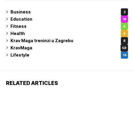
Business
2
Education
19
Fitness
6
Health
8
Krav Maga treninzi u Zagrebu
8
KravMaga
58
Lifestyle
14
RELATED ARTICLES