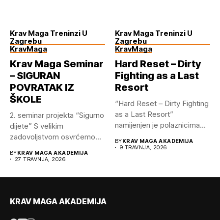
Krav Maga Treninzi U
Krav Maga Treninzi U
Zagrebu
Zagrebu
KravMaga
KravMaga
Krav Maga Seminar
Hard Reset – Dirty
– SIGURAN
Fighting as a Last
POVRATAK IZ
Resort
ŠKOLE
“Hard Reset – Dirty Fighting
as a Last Resort”
2.⁠ ⁠seminar projekta “Sigurno
namijenjen je polaznicima...
dijete” S velikim
zadovoljstvom osvrćemo
BY
KRAV MAGA AKADEMIJA
se na održani...
9 TRAVNJA, 2026
BY
KRAV MAGA AKADEMIJA
27 TRAVNJA, 2026
KRAV MAGA AKADEMIJA