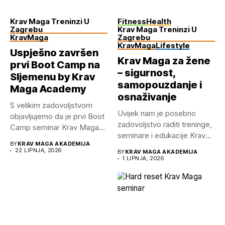
Krav Maga Treninzi U
Fitness
Health
Zagrebu
Krav Maga Treninzi U
KravMaga
Zagrebu
KravMaga
Lifestyle
Uspješno završen
Krav Maga za žene
prvi Boot Camp na
– sigurnost,
Sljemenu by Krav
samopouzdanje i
Maga Academy
osnaživanje
S velikim zadovoljstvom
Uvijek nam je posebno
objavljujemo da je prvi Boot
zadovoljstvo raditi treninge,
Camp seminar Krav Maga...
seminare i edukacije Krav
BY
KRAV MAGA AKADEMIJA
Mage...
22 LIPNJA, 2026
BY
KRAV MAGA AKADEMIJA
1 LIPNJA, 2026