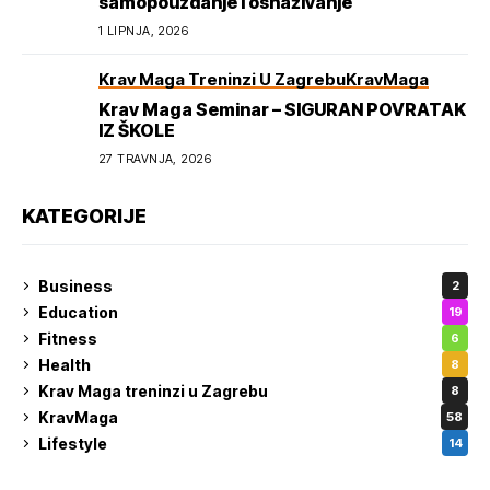
samopouzdanje i osnaživanje
1 LIPNJA, 2026
Krav Maga Treninzi U Zagrebu
KravMaga
Krav Maga Seminar – SIGURAN POVRATAK
IZ ŠKOLE
27 TRAVNJA, 2026
KATEGORIJE
Business
2
Education
19
Fitness
6
Health
8
Krav Maga treninzi u Zagrebu
8
KravMaga
58
Lifestyle
14