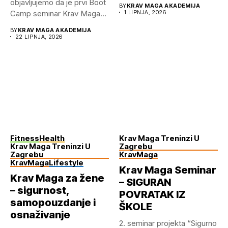
objavljujemo da je prvi Boot
BY
KRAV MAGA AKADEMIJA
Camp seminar Krav Maga...
1 LIPNJA, 2026
BY
KRAV MAGA AKADEMIJA
22 LIPNJA, 2026
Fitness
Health
Krav Maga Treninzi U
Krav Maga Treninzi U
Zagrebu
Zagrebu
KravMaga
KravMaga
Lifestyle
Krav Maga Seminar
Krav Maga za žene
– SIGURAN
– sigurnost,
POVRATAK IZ
samopouzdanje i
ŠKOLE
osnaživanje
2.⁠ ⁠seminar projekta “Sigurno