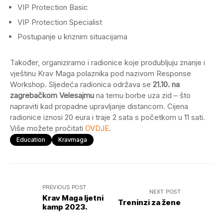
VIP Protection Basic
VIP Protection Specialist
Postupanje u kriznim situacijama
Također, organiziramo i radionice koje produbljuju znanje i
vještinu Krav Maga polaznika pod nazivom Response
Workshop. Sljedeća radionica održava se
21.10. na
zagrebačkom Velesajmu
na temu borbe uza zid – što
napraviti kad propadne upravljanje distancom. Cijena
radionice iznosi 20 eura i traje 2 sata s početkom u 11 sati.
Više možete pročitati
OVDJE
.
Education
Kravmaga
PREVIOUS POST
NEXT POST
Krav Maga ljetni
Treninzi za žene
kamp 2023.