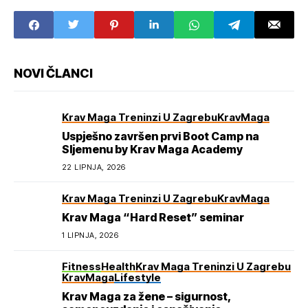
NOVI ČLANCI
Krav Maga Treninzi U Zagrebu
KravMaga
Uspješno završen prvi Boot Camp na
Sljemenu by Krav Maga Academy
22 LIPNJA, 2026
Krav Maga Treninzi U Zagrebu
KravMaga
Krav Maga “Hard Reset” seminar
1 LIPNJA, 2026
Fitness
Health
Krav Maga Treninzi U Zagrebu
KravMaga
Lifestyle
Krav Maga za žene – sigurnost,