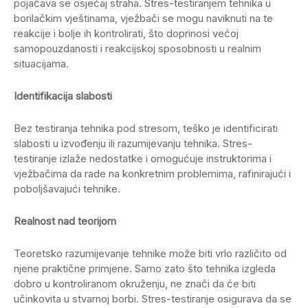
pojačava se osjećaj straha. Stres-testiranjem tehnika u
borilačkim vještinama, vježbači se mogu naviknuti na te
reakcije i bolje ih kontrolirati, što doprinosi većoj
samopouzdanosti i reakcijskoj sposobnosti u realnim
situacijama.
Identifikacija slabosti
Bez testiranja tehnika pod stresom, teško je identificirati
slabosti u izvođenju ili razumijevanju tehnika. Stres-
testiranje izlaže nedostatke i omogućuje instruktorima i
vježbačima da rade na konkretnim problemima, rafinirajući i
poboljšavajući tehnike.
Realnost nad teorijom
Teoretsko razumijevanje tehnike može biti vrlo različito od
njene praktične primjene. Samo zato što tehnika izgleda
dobro u kontroliranom okruženju, ne znači da će biti
učinkovita u stvarnoj borbi. Stres-testiranje osigurava da se