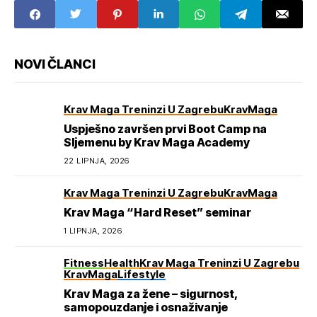
NOVI ČLANCI
Krav Maga Treninzi U Zagrebu
KravMaga
Uspješno završen prvi Boot Camp na
Sljemenu by Krav Maga Academy
22 LIPNJA, 2026
Krav Maga Treninzi U Zagrebu
KravMaga
Krav Maga “Hard Reset” seminar
1 LIPNJA, 2026
Fitness
Health
Krav Maga Treninzi U Zagrebu
KravMaga
Lifestyle
Krav Maga za žene – sigurnost,
samopouzdanje i osnaživanje