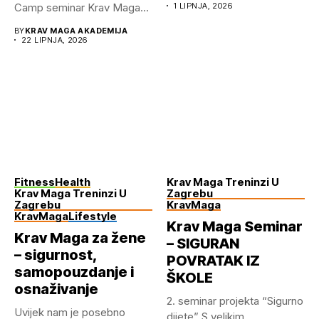
Camp seminar Krav Maga...
1 LIPNJA, 2026
BY
KRAV MAGA AKADEMIJA
22 LIPNJA, 2026
Fitness
Health
Krav Maga Treninzi U
Krav Maga Treninzi U
Zagrebu
Zagrebu
KravMaga
KravMaga
Lifestyle
Krav Maga Seminar
Krav Maga za žene
– SIGURAN
– sigurnost,
POVRATAK IZ
samopouzdanje i
ŠKOLE
osnaživanje
2.⁠ ⁠seminar projekta “Sigurno
Uvijek nam je posebno
dijete” S velikim