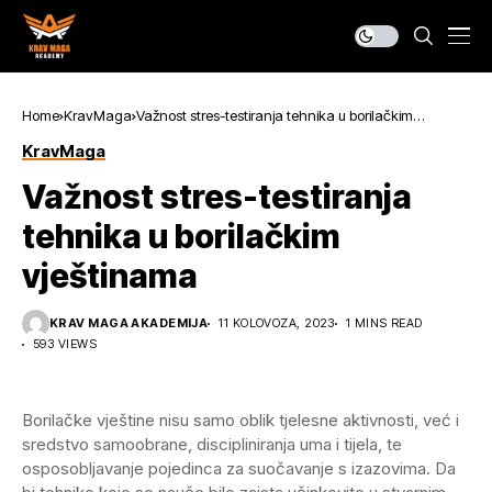
Home
KravMaga
Važnost stres-testiranja tehnika u borilačkim
vještinama
KravMaga
Važnost stres-testiranja
tehnika u borilačkim
vještinama
KRAV MAGA AKADEMIJA
11 KOLOVOZA, 2023
1 MINS READ
593 VIEWS
Borilačke vještine nisu samo oblik tjelesne aktivnosti, već i
sredstvo samoobrane, discipliniranja uma i tijela, te
osposobljavanje pojedinca za suočavanje s izazovima. Da