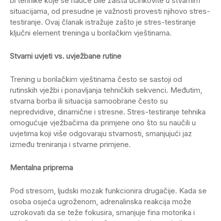
bi tehnike koje se nauče bile zaista učinkovite u stvarnim
situacijama, od presudne je važnosti provesti njihovo stres-
testiranje. Ovaj članak istražuje zašto je stres-testiranje
ključni element treninga u borilačkim vještinama.
Stvarni uvjeti vs. uvježbane rutine
Trening u borilačkim vještinama često se sastoji od
rutinskih vježbi i ponavljanja tehničkih sekvenci. Međutim,
stvarna borba ili situacija samoobrane često su
nepredvidive, dinamične i stresne. Stres-testiranje tehnika
omogućuje vježbačima da primjene ono što su naučili u
uvjetima koji više odgovaraju stvarnosti, smanjujući jaz
između treniranja i stvarne primjene.
Mentalna priprema
Pod stresom, ljudski mozak funkcionira drugačije. Kada se
osoba osjeća ugroženom, adrenalinska reakcija može
uzrokovati da se teže fokusira, smanjuje fina motorika i