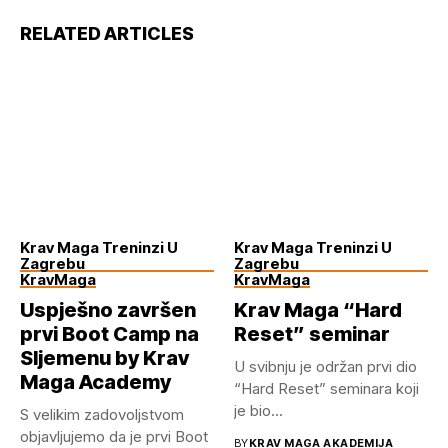
RELATED ARTICLES
Krav Maga Treninzi U
Krav Maga Treninzi U
Zagrebu
Zagrebu
KravMaga
KravMaga
Uspješno završen
Krav Maga “Hard
prvi Boot Camp na
Reset” seminar
Sljemenu by Krav
U svibnju je održan prvi dio
Maga Academy
“Hard Reset” seminara koji
je bio...
S velikim zadovoljstvom
objavljujemo da je prvi Boot
BY
KRAV MAGA AKADEMIJA