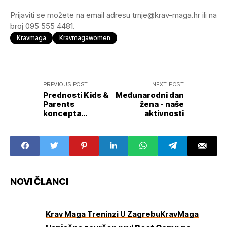
Prijaviti se možete na email adresu trnje@krav-maga.hr ili na
broj 095 555 4481.
Kravmaga
Kravmagawomen
PREVIOUS POST
NEXT POST
Prednosti Kids &
Međunarodni dan
Parents
žena - naše
koncepta
aktivnosti
treninga u Krav
Maga dvoranama
NOVI ČLANCI
Krav Maga Treninzi U Zagrebu
KravMaga