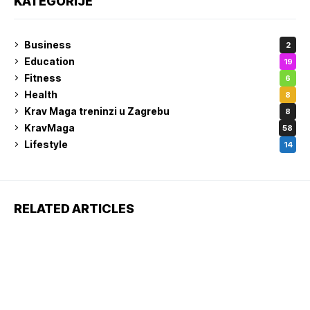
KATEGORIJE
Business
2
Education
19
Fitness
6
Health
8
Krav Maga treninzi u Zagrebu
8
KravMaga
58
Lifestyle
14
RELATED ARTICLES