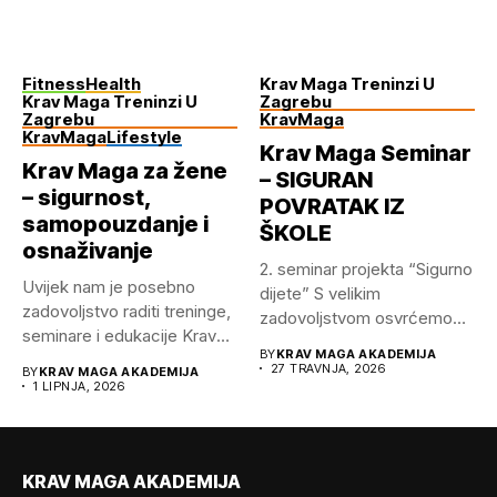
Fitness
Health
Krav Maga Treninzi U
Krav Maga Treninzi U
Zagrebu
Zagrebu
KravMaga
KravMaga
Lifestyle
Krav Maga Seminar
Krav Maga za žene
– SIGURAN
– sigurnost,
POVRATAK IZ
samopouzdanje i
ŠKOLE
osnaživanje
2.⁠ ⁠seminar projekta “Sigurno
Uvijek nam je posebno
dijete” S velikim
zadovoljstvo raditi treninge,
zadovoljstvom osvrćemo
seminare i edukacije Krav
se na održani...
BY
KRAV MAGA AKADEMIJA
Mage...
27 TRAVNJA, 2026
BY
KRAV MAGA AKADEMIJA
1 LIPNJA, 2026
KRAV MAGA AKADEMIJA