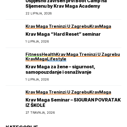
Uspješno završen prvi Boot Camp na
Sljemenu by Krav Maga Academy
22 LIPNJA, 2026
Krav Maga Treninzi U Zagrebu
KravMaga
Krav Maga “Hard Reset” seminar
1 LIPNJA, 2026
Fitness
Health
Krav Maga Treninzi U Zagrebu
KravMaga
Lifestyle
Krav Maga za žene – sigurnost,
samopouzdanje i osnaživanje
1 LIPNJA, 2026
Krav Maga Treninzi U Zagrebu
KravMaga
Krav Maga Seminar – SIGURAN POVRATAK
IZ ŠKOLE
27 TRAVNJA, 2026