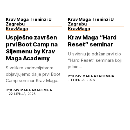
Krav Maga Treninzi U
Krav Maga Treninzi U
Zagrebu
Zagrebu
KravMaga
KravMaga
Uspješno završen
Krav Maga “Hard
prvi Boot Camp na
Reset” seminar
Sljemenu by Krav
U svibnju je održan prvi dio
Maga Academy
“Hard Reset” seminara koji
je bio...
S velikim zadovoljstvom
objavljujemo da je prvi Boot
BY
KRAV MAGA AKADEMIJA
Camp seminar Krav Maga...
1 LIPNJA, 2026
BY
KRAV MAGA AKADEMIJA
22 LIPNJA, 2026