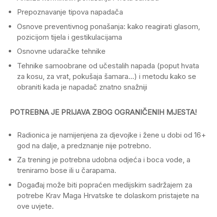
Prepoznavanje tipova napadača
Osnove preventivnog ponašanja: kako reagirati glasom,
pozicijom tijela i gestikulacijama
Osnovne udaračke tehnike
Tehnike samoobrane od učestalih napada (poput hvata
za kosu, za vrat, pokušaja šamara…) i metodu kako se
obraniti kada je napadač znatno snažniji
POTREBNA JE PRIJAVA ZBOG OGRANIČENIH MJESTA!
Radionica je namijenjena za djevojke i žene u dobi od 16+
god na dalje, a predznanje nije potrebno.
Za trening je potrebna udobna odjeća i boca vode, a
treniramo bose ili u čarapama.
Događaj može biti popraćen medijskim sadržajem za
potrebe Krav Maga Hrvatske te dolaskom pristajete na
ove uvjete.