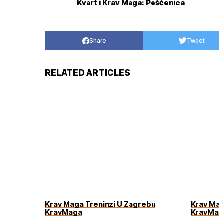
Kvart i Krav Maga: Peščenica
Share
Tweet
RELATED ARTICLES
Krav Maga Treninzi U Zagrebu
Krav Ma
KravMaga
KravMa