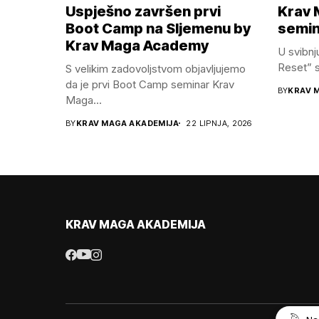
Uspješno završen prvi
Krav 
Boot Camp na Sljemenu by
semin
Krav Maga Academy
U svibnj
Reset” se
S velikim zadovoljstvom objavljujemo
da je prvi Boot Camp seminar Krav
BY
KRAV 
Maga...
BY
KRAV MAGA AKADEMIJA
22 LIPNJA, 2026
KRAV MAGA AKADEMIJA