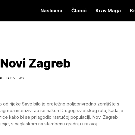
Naslovna
Članci
Krav Maga
K
 Novi Zagreb
AD
868 VIEWS
 od rijeke Save bilo je pretežno poljoprivredno zemljište s
Zagreba intenzivirao se nakon Drugog svjetskog rata, kada je
anice kako bi se prilagodio rastućoj populaciji. Novi Zagreb
acije, s naglaskom na stambenu gradnju i razvoj