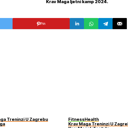
Krav Maga ljetni kamp 2024.
Pin
ga Treninzi U Zagrebu
Fitness
Health
ga
Krav Maga Treninzi U Zagr