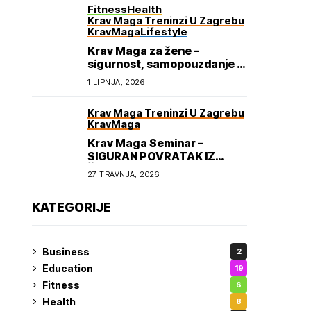
Fitness
Health
Krav Maga Treninzi U Zagrebu
KravMaga
Lifestyle
Krav Maga za žene –
sigurnost, samopouzdanje i
osnaživanje
1 LIPNJA, 2026
Krav Maga Treninzi U Zagrebu
KravMaga
Krav Maga Seminar –
SIGURAN POVRATAK IZ
ŠKOLE
27 TRAVNJA, 2026
KATEGORIJE
Business
2
Education
19
Fitness
6
Health
8