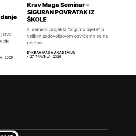
Krav Maga Seminar –
SIGURAN POVRATAK IZ
zdanje
ŠKOLE
2.⁠ ⁠seminar projekta “Sigurno dijete” S
ljstvo
velikim zadovoljstvom osvrćemo se na
acije
održani...
BY
KRAV MAGA AKADEMIJA
27 TRAVNJA, 2026
JA, 2026