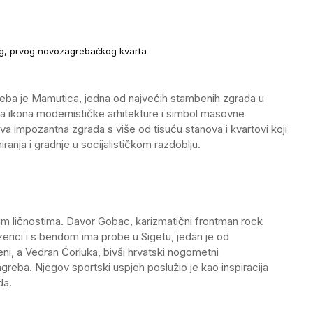
og, prvog novozagrebačkog kvarta
ba je Mamutica, jedna od najvećih stambenih zgrada u
la ikona modernističke arhitekture i simbol masovne
va impozantna zgrada s više od tisuću stanova i kvartovi koji
iranja i gradnje u socijalističkom razdoblju.
m ličnostima. Davor Gobac, karizmatični frontman rock
erici i s bendom ima probe u Sigetu, jedan je od
ceni, a Vedran Ćorluka, bivši hrvatski nogometni
reba. Njegov sportski uspjeh poslužio je kao inspiracija
da.