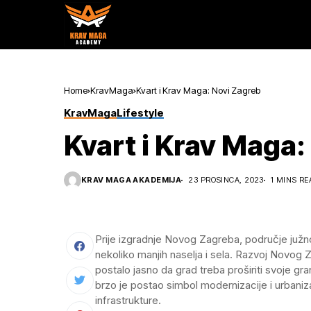
Home
KravMaga
Kvart i Krav Maga: Novi Zagreb
KravMaga
Lifestyle
Kvart i Krav Maga:
KRAV MAGA AKADEMIJA
23 PROSINCA, 2023
1 MINS RE
Prije izgradnje Novog Zagreba, područje južno
nekoliko manjih naselja i sela. Razvoj Novog 
postalo jasno da grad treba proširiti svoje gr
brzo je postao simbol modernizacije i urbaniz
infrastrukture.