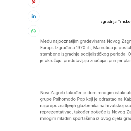
Izgradnja Trnsk
Među najpoznatijim građevinama Novog Zagre
Europi. Izgrađena 1970-ih, Mamutica je posta
stambene izgradnje socijalističkog perioda. O
je okružuju, predstavljaju značajan primjer plan
Novi Zagreb također je dom mnogim istaknuti
grupe Psihomodo Pop koji je odrastao na Kajz
najprepoznatljivijih glazbenika na hrvatskoj s
reprezentativac, također potječe iz Novog Zag
mnogim mladim sportašima iz ovog dijela gra