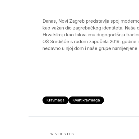
Danas, Novi Zagreb predstavlja spoj modernog 
kao važan dio zagrebačkog identiteta. Naša 
Hrvatskoj i kao takva ima dugogodišnju tradi
OŠ Središće s radom započela 2019. godine i
nedavno u njoj dom i naše grupe namijenjen
Kravmaga
Kvartikravmaga
PREVIOUS POST