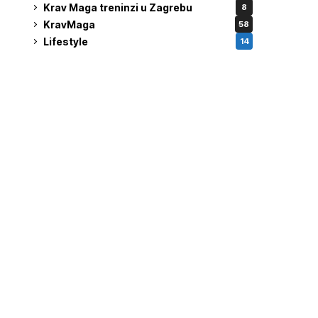
Krav Maga treninzi u Zagrebu
8
KravMaga
58
Lifestyle
14