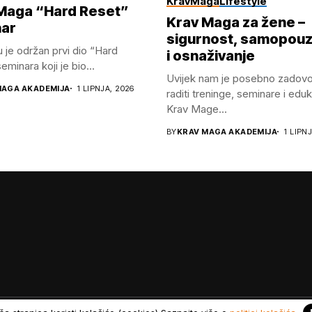
KravMaga
Lifestyle
Maga “Hard Reset”
Krav Maga za žene –
ar
sigurnost, samopou
u je održan prvi dio “Hard
i osnaživanje
minara koji je bio...
Uvijek nam je posebno zadovo
MAGA AKADEMIJA
1 LIPNJA, 2026
raditi treninge, seminare i eduk
Krav Mage...
BY
KRAV MAGA AKADEMIJA
1 LIPN