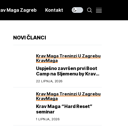
rav Maga Zagreb
Kontakt
NOVI ČLANCI
Krav Maga Treninzi U Zagrebu
KravMaga
Uspješno završen prvi Boot
Camp na Sljemenu by Krav
Maga Academy
22 LIPNJA, 2026
Krav Maga Treninzi U Zagrebu
KravMaga
Krav Maga “Hard Reset”
seminar
1 LIPNJA, 2026