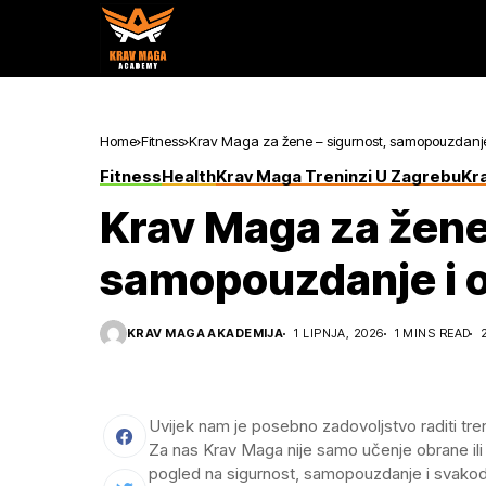
Home
Fitness
Krav Maga za žene – sigurnost, samopouzdanje
Fitness
Health
Krav Maga Treninzi U Zagrebu
Kr
Krav Maga za žene
samopouzdanje i 
KRAV MAGA AKADEMIJA
1 LIPNJA, 2026
1 MINS READ
Uvijek nam je posebno zadovoljstvo raditi tr
Za nas Krav Maga nije samo učenje obrane ili f
pogled na sigurnost, samopouzdanje i svakod