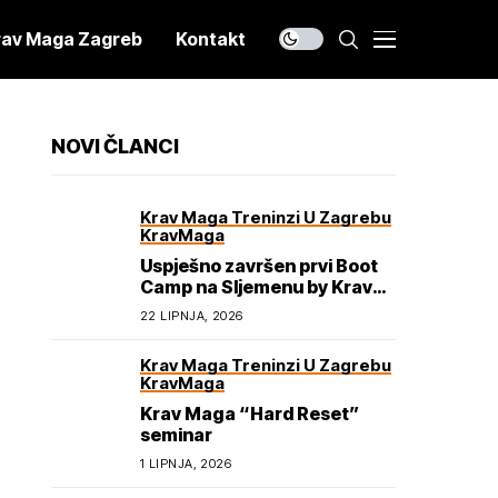
rav Maga Zagreb
Kontakt
NOVI ČLANCI
Krav Maga Treninzi U Zagrebu
KravMaga
Uspješno završen prvi Boot
Camp na Sljemenu by Krav
Maga Academy
22 LIPNJA, 2026
Krav Maga Treninzi U Zagrebu
KravMaga
Krav Maga “Hard Reset”
seminar
1 LIPNJA, 2026