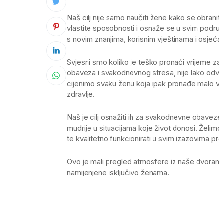
Naš cilj nije samo naučiti žene kako se obraniti
vlastite sposobnosti i osnaže se u svim podru
s novim znanjima, korisnim vještinama i osj
Svjesni smo koliko je teško pronaći vrijeme z
obaveza i svakodnevnog stresa, nije lako odv
cijenimo svaku ženu koja ipak pronađe malo vr
zdravlje.
Naš je cilj osnažiti ih za svakodnevne obaveze
mudrije u situacijama koje život donosi. Želimo
te kvalitetno funkcionirati u svim izazovima pred
Ovo je mali pregled atmosfere iz naše dvora
namijenjene isključivo ženama.