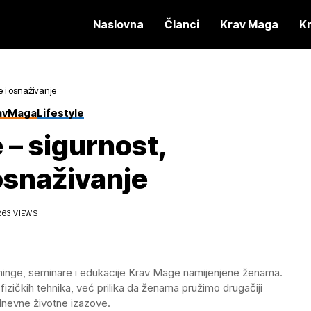
Naslovna
Članci
Krav Maga
K
 i osnaživanje
avMaga
Lifestyle
 – sigurnost,
osnaživanje
263 VIEWS
eninge, seminare i edukacije Krav Mage namijenjene ženama.
izičkih tehnika, već prilika da ženama pružimo drugačiji
nevne životne izazove.