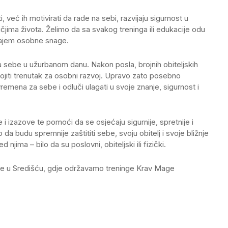
, već ih motivirati da rade na sebi, razvijaju sigurnost u
čjima života. Želimo da sa svakog treninga ili edukacije odu
ećajem osobne snage.
a sebe u užurbanom danu. Nakon posla, brojnih obiteljskih
ojiti trenutak za osobni razvoj. Upravo zato posebno
emena za sebe i odluči ulagati u svoje znanje, sigurnost i
 i izazove te pomoći da se osjećaju sigurnije, spretnije i
 da budu spremnije zaštititi sebe, svoju obitelj i svoje bližnje
 njima – bilo da su poslovni, obiteljski ili fizički.
ne u Središću, gdje održavamo treninge Krav Mage