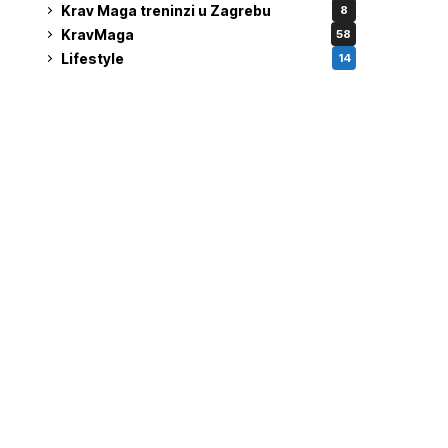
Krav Maga treninzi u Zagrebu
8
KravMaga
58
Lifestyle
14