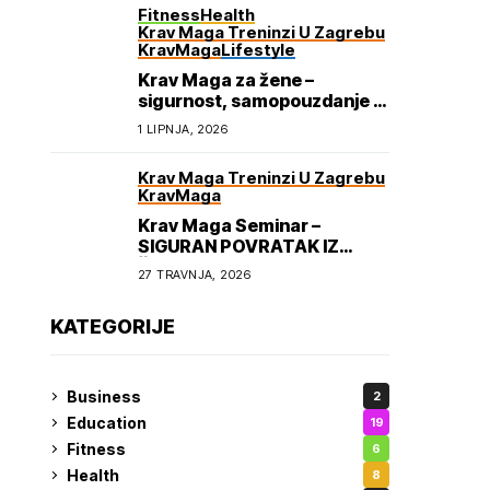
Fitness
Health
Krav Maga Treninzi U Zagrebu
KravMaga
Lifestyle
Krav Maga za žene –
sigurnost, samopouzdanje i
osnaživanje
1 LIPNJA, 2026
Krav Maga Treninzi U Zagrebu
KravMaga
Krav Maga Seminar –
SIGURAN POVRATAK IZ
ŠKOLE
27 TRAVNJA, 2026
KATEGORIJE
Business
2
Education
19
Fitness
6
Health
8