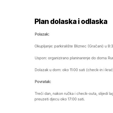
Plan dolaska i odlaska
Polazak:
Okupljanje: parkiralište Bliznec (Gračani) u 8:
Uspon: organizirano planinarenje do doma Run
Dolazak u dom: oko 11:00 sati (check-in i kra
Povratak:
Treći dan, nakon ručka i check-outa, slijedi l
preuzeti djecu oko 17:00 sati.