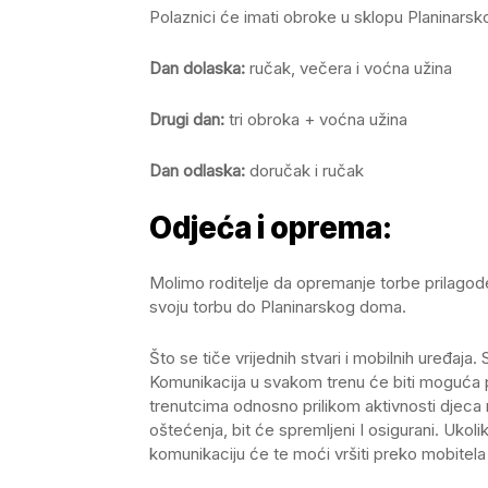
Polaznici će imati obroke u sklopu Planinars
Dan dolaska:
ručak, večera i voćna užina
Drugi dan:
tri obroka + voćna užina
Dan odlaska:
doručak i ručak
Odjeća i oprema:
Molimo roditelje da opremanje torbe prilagode 
svoju torbu do Planinarskog doma.
Što se tiče vrijednih stvari i mobilnih uređaja
Komunikacija u svakom trenu će biti moguća p
trenutcima odnosno prilikom aktivnosti djeca
oštećenja, bit će spremljeni I osigurani. Ukol
komunikaciju će te moći vršiti preko mobitela n