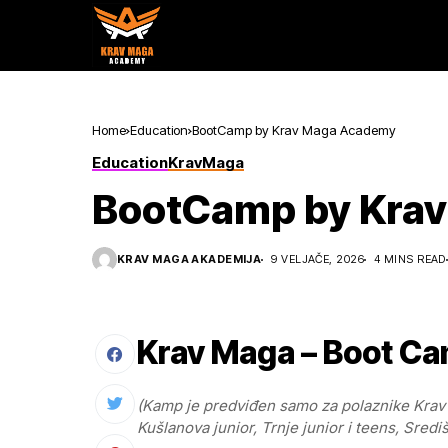
Home
Education
BootCamp by Krav Maga Academy
Education
KravMaga
BootCamp by Kra
KRAV MAGA AKADEMIJA
9 VELJAČE, 2026
4 MINS READ
Krav Maga – Boot C
(Kamp je predviđen
samo za polaznike Krav
Kušlanova junior, Trnje junior i teens, Sredi