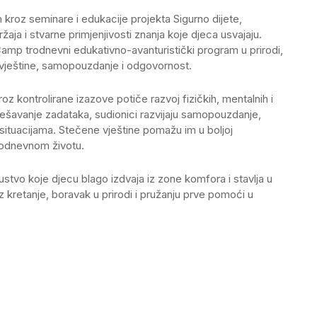
roz seminare i edukacije projekta Sigurno dijete,
žaja i stvarne primjenjivosti znanja koje djeca usvajaju.
Camp trodnevni edukativno-avanturistički program u prirodi,
, vještine, samopouzdanje i odgovornost.
roz kontrolirane izazove potiče razvoj fizičkih, mentalnih i
i rješavanje zadataka, sudionici razvijaju samopouzdanje,
 situacijama. Stečene vještine pomažu im u boljoj
akodnevnom životu.
kustvo koje djecu blago izdvaja iz zone komfora i stavlja u
 kretanje, boravak u prirodi i pružanju prve pomoći u