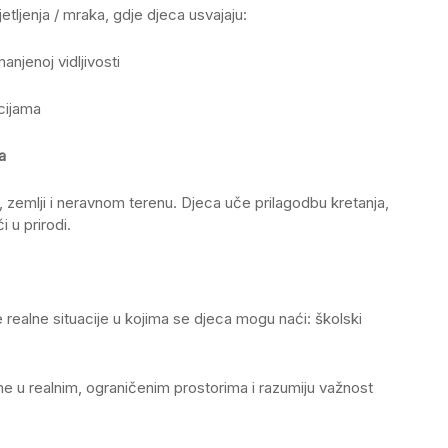
etljenja / mraka, gdje djeca usvajaju:
njenoj vidljivosti
acijama
a
u, zemlji i neravnom terenu. Djeca uče prilagodbu kretanja,
 u prirodi.
 realne situacije u kojima se djeca mogu naći: školski
ane u realnim, ograničenim prostorima i razumiju važnost