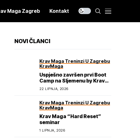
rav Maga Zagreb
Kontakt
NOVI ČLANCI
Krav Maga Treninzi U Zagrebu
KravMaga
Uspješno završen prvi Boot
Camp na Sljemenu by Krav
Maga Academy
22 LIPNJA, 2026
Krav Maga Treninzi U Zagrebu
KravMaga
Krav Maga “Hard Reset”
seminar
1 LIPNJA, 2026