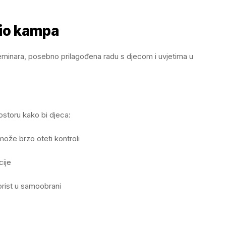
dio kampa
eminara, posebno prilagođena radu s djecom i uvjetima u
ostoru kako bi djeca:
ože brzo oteti kontroli
cije
korist u samoobrani