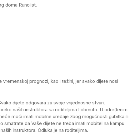
kog doma Runolist.
vremenskoj prognozi, kao i težini, jer svako dijete nosi
. Svako dijete odgovara za svoje vrijednosne stvari.
reko naših instruktora sa roditeljima I obrnuto. U određenim
 neće moći imati mobilne uređaje zbog mogućnosti gubitka ili
iko smatrate da Vaše dijete ne treba imati mobitel na kampu,
aših instruktora. Odluka je na roditeljima.