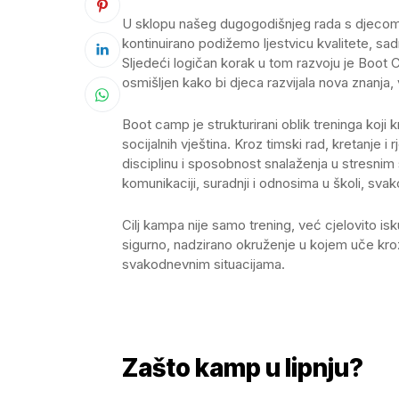
U sklopu našeg dugogodišnjeg rada s djecom k
kontinuirano podižemo ljestvicu kvalitete, sadr
Sljedeći logičan korak u tom razvoju je Boot 
osmišljen kako bi djeca razvijala nova znanja
Boot camp je strukturirani oblik treninga koji k
socijalnih vještina. Kroz timski rad, kretanje 
disciplinu i sposobnost snalaženja u stresnim
komunikaciji, suradnji i odnosima u školi, sv
Cilj kampa nije samo trening, već cjelovito is
sigurno, nadzirano okruženje u kojem uče kroz
svakodnevnim situacijama.
Zašto kamp u lipnju?