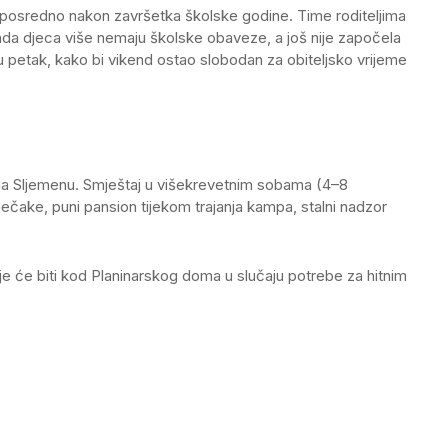
neposredno nakon završetka školske godine. Time roditeljima
kada djeca više nemaju školske obaveze, a još nije započela
petak, kako bi vikend ostao slobodan za obiteljsko vrijeme
na Sljemenu. Smještaj u višekrevetnim sobama (4–8
ječake, puni pansion tijekom trajanja kampa, stalni nadzor
e će biti kod Planinarskog doma u slučaju potrebe za hitnim