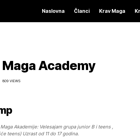
Naslovna
Članci
Krav Maga
K
v Maga Academy
809 VIEWS
amp
 Maga Akademije: Velesajam grupa junior
B
i teens ,
šće teens)
Uzrast od 11 do 17 godina.