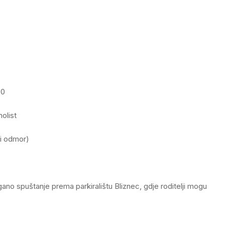
30
olist
ći odmor)
agano spuštanje prema parkiralištu Bliznec, gdje roditelji mogu