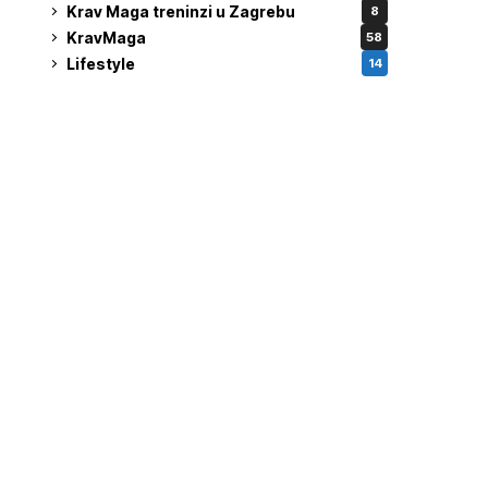
Krav Maga treninzi u Zagrebu
8
KravMaga
58
Lifestyle
14