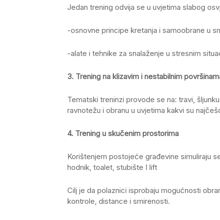
Jedan trening odvija se u uvjetima slabog osvj
-osnovne principe kretanja i samoobrane u sma
-alate i tehnike za snalaženje u stresnim situ
3. Trening na klizavim i nestabilnim površinam
Tematski treninzi provode se na: travi, šljunk
ravnotežu i obranu u uvjetima kakvi su najčešći
4. Trening u skučenim prostorima
Korištenjem postojeće građevine simuliraju se
hodnik, toalet, stubište I lift
Cilj je da polaznici isprobaju mogućnosti obr
kontrole, distance i smirenosti.