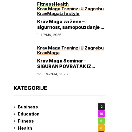
Fitness
Health
Krav Maga Treninzi U Zagrebu
KravMaga
Lifestyle
Krav Maga za žene –
sigurnost, samopouzdanje i
osnaživanje
1 LIPNJA, 2026
Krav Maga Treninzi U Zagrebu
KravMaga
Krav Maga Seminar –
SIGURAN POVRATAK IZ
ŠKOLE
27 TRAVNJA, 2026
KATEGORIJE
Business
2
Education
19
Fitness
6
Health
8