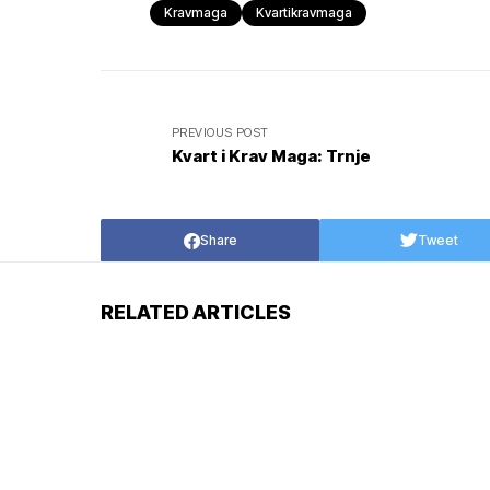
Kravmaga
Kvartikravmaga
PREVIOUS POST
Kvart i Krav Maga: Trnje
Share
Tweet
RELATED ARTICLES