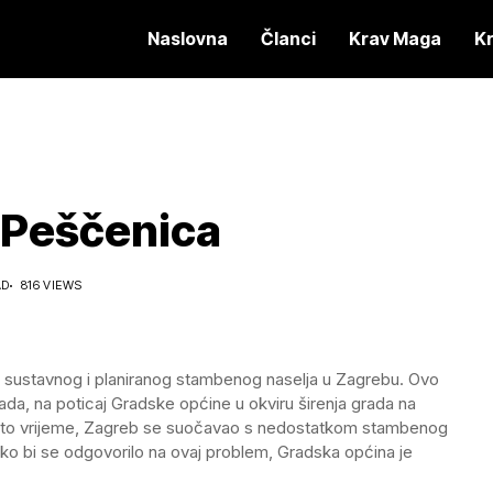
Naslovna
Članci
Krav Maga
K
: Peščenica
AD
816 VIEWS
a sustavnog i planiranog stambenog naselja u Zagrebu. Ovo
grada, na poticaj Gradske općine u okviru širenja grada na
 U to vrijeme, Zagreb se suočavao s nedostatkom stambenog
ko bi se odgovorilo na ovaj problem, Gradska općina je