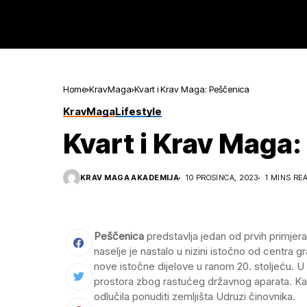
Home
KravMaga
Kvart i Krav Maga: Peščenica
KravMaga
Lifestyle
Kvart i Krav Maga
KRAV MAGA AKADEMIJA
10 PROSINCA, 2023
1 MINS RE
Peščenica
predstavlja jedan od prvih primjer
naselje je nastalo u nizini istočno od centra 
nove istočne dijelove u ranom 20. stoljeću.
prostora zbog rastućeg državnog aparata. Ka
odlučila ponuditi zemljišta Udruzi činovnika.