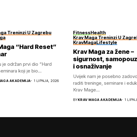
ga Treninzi U Zagrebu
Fitness
Health
ga
Krav Maga Treninzi U Zagr
KravMaga
Lifestyle
Maga “Hard Reset”
Krav Maga za žene –
ar
sigurnost, samopou
u je održan prvi dio “Hard
i osnaživanje
minara koji je bio...
Uvijek nam je posebno zadovo
MAGA AKADEMIJA
1 LIPNJA, 2026
raditi treninge, seminare i eduk
Krav Mage...
BY
KRAV MAGA AKADEMIJA
1 LIPN