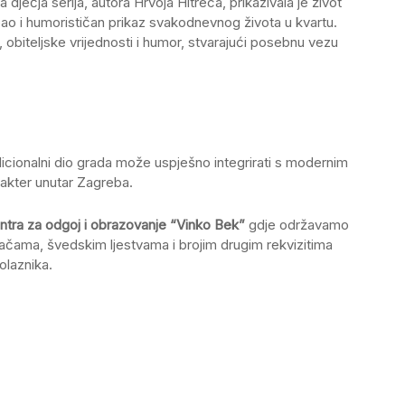
dječja serija, autora Hrvoja Hitreca, prikazivala je život
opao i humorističan prikaz svakodnevnog života u kvartu.
 obiteljske vrijednosti i humor, stvarajući posebnu vezu
dicionalni dio grada može uspješno integrirati s modernim
rakter unutar Zagreba.
ntra za odgoj i obrazovanje “Vinko Bek”
gdje održavamo
jačama, švedskim ljestvama i brojim drugim rekvizitima
olaznika.