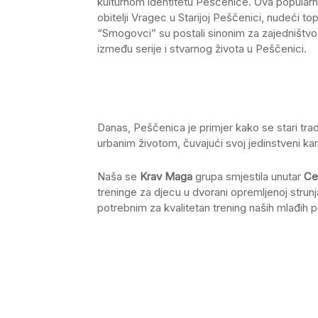
kulturnom identitetu Peščenice. Ova popularna 
obitelji Vragec u Starijoj Peščenici, nudeći t
“Smogovci” su postali sinonim za zajedništvo,
između serije i stvarnog života u Peščenici.
Danas, Peščenica je primjer kako se stari tra
urbanim životom, čuvajući svoj jedinstveni ka
Naša se
Krav Maga
grupa smjestila unutar
Ce
treninge za djecu u dvorani opremljenoj strun
potrebnim za kvalitetan trening naših mlađih p