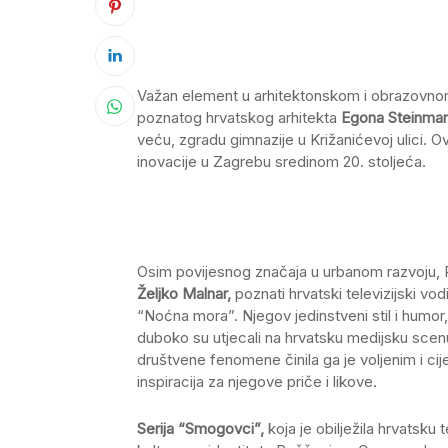
Važan element u arhitektonskom i obrazovnom 
poznatog hrvatskog arhitekta
Egona Steinma
veću, zgradu gimnazije u Križanićevoj ulici. O
inovacije u Zagrebu sredinom 20. stoljeća.
Osim povijesnog značaja u urbanom razvoju, 
Željko Malnar,
poznati hrvatski televizijski vod
“Noćna mora”. Njegov jedinstveni stil i humor, 
duboko su utjecali na hrvatsku medijsku scen
društvene fenomene činila ga je voljenim i ci
inspiracija za njegove priče i likove.
Serija “Smogovci”,
koja je obilježila hrvatsku