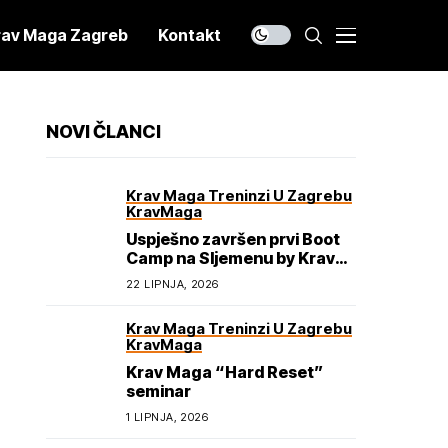
rav Maga Zagreb
Kontakt
NOVI ČLANCI
Krav Maga Treninzi U Zagrebu
KravMaga
Uspješno završen prvi Boot
Camp na Sljemenu by Krav
Maga Academy
22 LIPNJA, 2026
Krav Maga Treninzi U Zagrebu
KravMaga
Krav Maga “Hard Reset”
seminar
1 LIPNJA, 2026