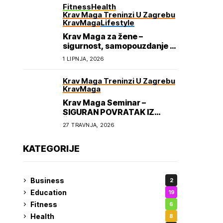
Fitness
Health
Krav Maga Treninzi U Zagrebu
KravMaga
Lifestyle
Krav Maga za žene –
sigurnost, samopouzdanje i
osnaživanje
1 LIPNJA, 2026
Krav Maga Treninzi U Zagrebu
KravMaga
Krav Maga Seminar –
SIGURAN POVRATAK IZ
ŠKOLE
27 TRAVNJA, 2026
KATEGORIJE
Business
2
Education
19
Fitness
6
Health
8