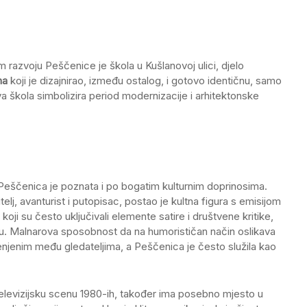
razvoju Peščenice je škola u Kušlanovoj ulici, djelo
na
koji je dizajnirao, između ostalog, i gotovo identičnu, samo
va škola simbolizira period modernizacije i arhitektonske
Peščenica je poznata i po bogatim kulturnim doprinosima.
itelj, avanturist i putopisac, postao je kultna figura s emisijom
koji su često uključivali elemente satire i društvene kritike,
u. Malnarova sposobnost da na humorističan način oslikava
jenjenim među gledateljima, a Peščenica je često služila kao
 televizijsku scenu 1980-ih, također ima posebno mjesto u