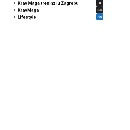
Krav Maga treninzi u Zagrebu
8
KravMaga
58
Lifestyle
14