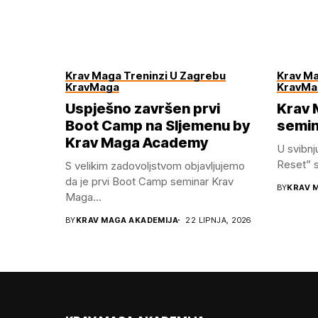
Krav Maga Treninzi U Zagrebu
Krav Ma
KravMaga
KravMa
Uspješno završen prvi
Krav 
Boot Camp na Sljemenu by
semin
Krav Maga Academy
U svibnj
Reset” se
S velikim zadovoljstvom objavljujemo
da je prvi Boot Camp seminar Krav
BY
KRAV 
Maga...
BY
KRAV MAGA AKADEMIJA
22 LIPNJA, 2026