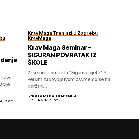
Krav Maga Treninzi U Zagrebu
ebu
KravMaga
Krav Maga Seminar –
SIGURAN POVRATAK IZ
zdanje
ŠKOLE
2.⁠ ⁠seminar projekta “Sigurno dijete” S
ljstvo
velikim zadovoljstvom osvrćemo se na
acije
održani...
BY
KRAV MAGA AKADEMIJA
27 TRAVNJA, 2026
JA, 2026