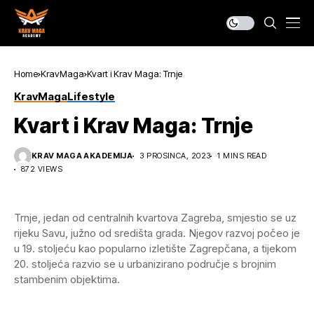
Home
KravMaga
Kvart i Krav Maga: Trnje
KravMaga
Lifestyle
Kvart i Krav Maga: Trnje
KRAV MAGA AKADEMIJA
3 PROSINCA, 2023
1 MINS READ
872 VIEWS
Trnje, jedan od centralnih kvartova Zagreba, smjestio se uz
rijeku Savu, južno od središta grada. Njegov razvoj počeo je
u 19. stoljeću kao popularno izletište Zagrepčana, a tijekom
20. stoljeća razvio se u urbanizirano područje s brojnim
stambenim objektima.