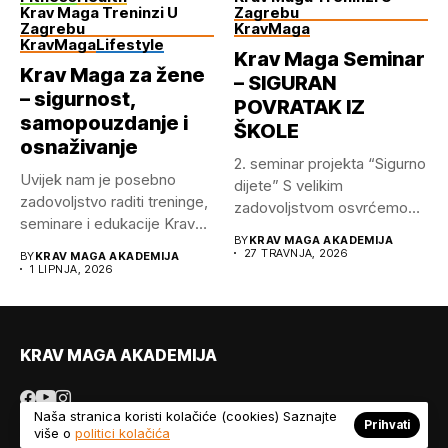
Krav Maga Treninzi U
Zagrebu
Zagrebu
KravMaga
KravMaga
Lifestyle
Krav Maga Seminar
Krav Maga za žene
– SIGURAN
– sigurnost,
POVRATAK IZ
samopouzdanje i
ŠKOLE
osnaživanje
2.⁠ ⁠seminar projekta “Sigurno
Uvijek nam je posebno
dijete” S velikim
zadovoljstvo raditi treninge,
zadovoljstvom osvrćemo
seminare i edukacije Krav
se na održani...
BY
KRAV MAGA AKADEMIJA
Mage...
27 TRAVNJA, 2026
BY
KRAV MAGA AKADEMIJA
1 LIPNJA, 2026
KRAV MAGA AKADEMIJA
Naša stranica koristi kolačiće (cookies) Saznajte
Prihvati
više o
politici kolačića
© Copyright 2026 Krav Maga Akademija.