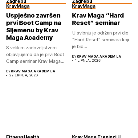
Zagrebu
Zagrebu
KravMaga
KravMaga
Uspješno završen
Krav Maga “Hard
prvi Boot Camp na
Reset” seminar
Sljemenu by Krav
U svibnju je održan prvi dio
Maga Academy
“Hard Reset” seminara koji
je bio...
S velikim zadovoljstvom
objavljujemo da je prvi Boot
BY
KRAV MAGA AKADEMIJA
Camp seminar Krav Maga...
1 LIPNJA, 2026
BY
KRAV MAGA AKADEMIJA
22 LIPNJA, 2026
Fitness
Health
Krav Maga Treninzi U