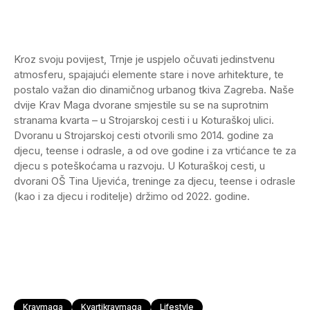
Kroz svoju povijest, Trnje je uspjelo očuvati jedinstvenu
atmosferu, spajajući elemente stare i nove arhitekture, te
postalo važan dio dinamičnog urbanog tkiva Zagreba. Naše
dvije Krav Maga dvorane smjestile su se na suprotnim
stranama kvarta – u Strojarskoj cesti i u Koturaškoj ulici.
Dvoranu u Strojarskoj cesti otvorili smo 2014. godine za
djecu, teense i odrasle, a od ove godine i za vrtićance te za
djecu s poteškoćama u razvoju. U Koturaškoj cesti, u
dvorani OŠ Tina Ujevića, treninge za djecu, teense i odrasle
(kao i za djecu i roditelje) držimo od 2022. godine.
Kravmaga
Kvartikravmaga
Lifestyle