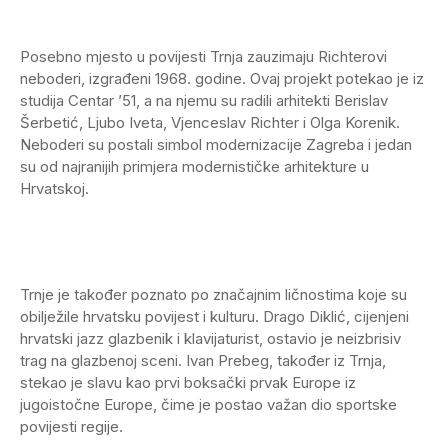
Posebno mjesto u povijesti Trnja zauzimaju Richterovi
neboderi, izgrađeni 1968. godine. Ovaj projekt potekao je iz
studija Centar ’51, a na njemu su radili arhitekti Berislav
Šerbetić, Ljubo Iveta, Vjenceslav Richter i Olga Korenik.
Neboderi su postali simbol modernizacije Zagreba i jedan
su od najranijih primjera modernističke arhitekture u
Hrvatskoj.
Trnje je također poznato po značajnim ličnostima koje su
obilježile hrvatsku povijest i kulturu. Drago Diklić, cijenjeni
hrvatski jazz glazbenik i klavijaturist, ostavio je neizbrisiv
trag na glazbenoj sceni. Ivan Prebeg, također iz Trnja,
stekao je slavu kao prvi boksački prvak Europe iz
jugoistočne Europe, čime je postao važan dio sportske
povijesti regije.