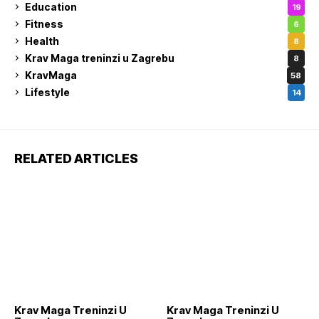
Education
19
Fitness
6
Health
8
Krav Maga treninzi u Zagrebu
8
KravMaga
58
Lifestyle
14
RELATED ARTICLES
Krav Maga Treninzi U
Krav Maga Treninzi U