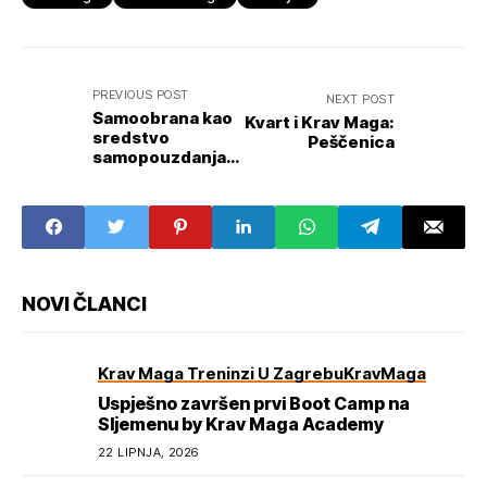
PREVIOUS POST
NEXT POST
Samoobrana kao
Kvart i Krav Maga:
sredstvo
Peščenica
samopouzdanja:
Besplatni seminar
za žene
NOVI ČLANCI
Krav Maga Treninzi U Zagrebu
KravMaga
Uspješno završen prvi Boot Camp na
Sljemenu by Krav Maga Academy
22 LIPNJA, 2026