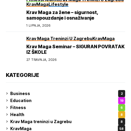
KravMaga
Lifestyle
Krav Maga za žene – sigurnost,
samopouzdanje i osnaživanje
1 LIPNJA, 2026
Krav Maga Treninzi U Zagrebu
KravMaga
Krav Maga Seminar – SIGURAN POVRATAK
IZ ŠKOLE
27 TRAVNJA, 2026
KATEGORIJE
Business
2
Education
19
Fitness
6
Health
8
Krav Maga treninzi u Zagrebu
8
KravMaga
58