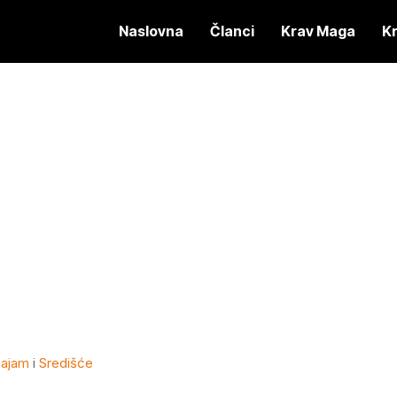
Naslovna
Članci
Krav Maga
K
sajam
i
Središće