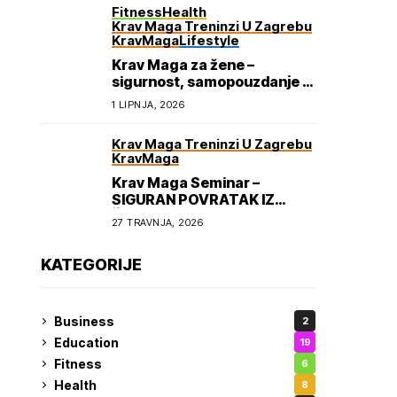
Fitness
Health
Krav Maga Treninzi U Zagrebu
KravMaga
Lifestyle
Krav Maga za žene –
sigurnost, samopouzdanje i
osnaživanje
1 LIPNJA, 2026
Krav Maga Treninzi U Zagrebu
KravMaga
Krav Maga Seminar –
SIGURAN POVRATAK IZ
ŠKOLE
27 TRAVNJA, 2026
KATEGORIJE
Business
2
Education
19
Fitness
6
Health
8