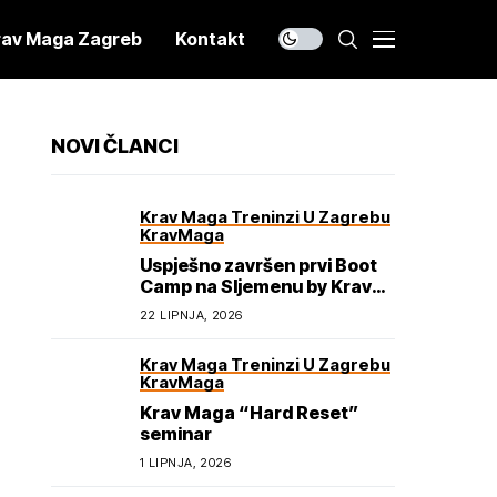
rav Maga Zagreb
Kontakt
NOVI ČLANCI
Krav Maga Treninzi U Zagrebu
KravMaga
Uspješno završen prvi Boot
Camp na Sljemenu by Krav
Maga Academy
22 LIPNJA, 2026
Krav Maga Treninzi U Zagrebu
KravMaga
Krav Maga “Hard Reset”
seminar
1 LIPNJA, 2026