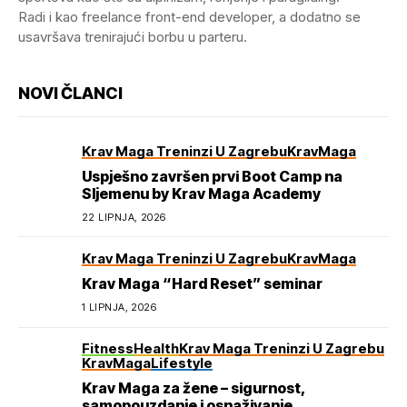
Radi i kao freelance front-end developer, a dodatno se
usavršava trenirajući borbu u parteru.
NOVI ČLANCI
Krav Maga Treninzi U Zagrebu
KravMaga
Uspješno završen prvi Boot Camp na
Sljemenu by Krav Maga Academy
22 LIPNJA, 2026
Krav Maga Treninzi U Zagrebu
KravMaga
Krav Maga “Hard Reset” seminar
1 LIPNJA, 2026
Fitness
Health
Krav Maga Treninzi U Zagrebu
KravMaga
Lifestyle
Krav Maga za žene – sigurnost,
samopouzdanje i osnaživanje