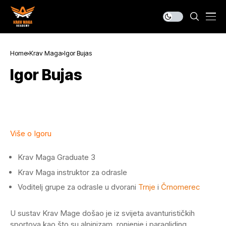
Home
Krav Maga
Igor Bujas
Igor Bujas
Više o Igoru
Krav Maga Graduate 3
Krav Maga instruktor za odrasle
Voditelj grupe za odrasle u dvorani
Trnje
i
Črnomerec
U sustav Krav Mage došao je iz svijeta avanturističkih
sportova kao što su alpinizam, ronjenje i paragliding.