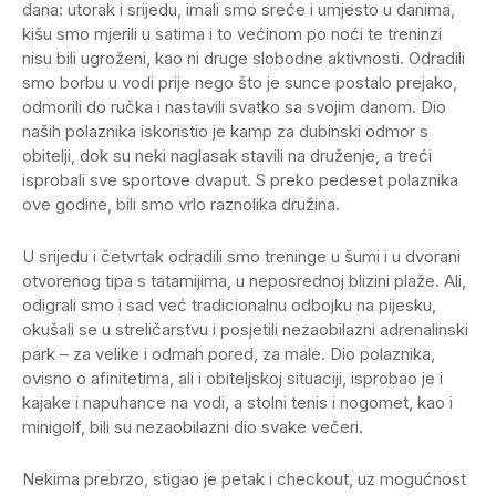
dana: utorak i srijedu, imali smo sreće i umjesto u danima,
kišu smo mjerili u satima i to većinom po noći te treninzi
nisu bili ugroženi, kao ni druge slobodne aktivnosti. Odradili
smo borbu u vodi prije nego što je sunce postalo prejako,
odmorili do ručka i nastavili svatko sa svojim danom. Dio
naših polaznika iskoristio je kamp za dubinski odmor s
obitelji, dok su neki naglasak stavili na druženje, a treći
isprobali sve sportove dvaput. S preko pedeset polaznika
ove godine, bili smo vrlo raznolika družina.
U srijedu i četvrtak odradili smo treninge u šumi i u dvorani
otvorenog tipa s tatamijima, u neposrednoj blizini plaže. Ali,
odigrali smo i sad već tradicionalnu odbojku na pijesku,
okušali se u streličarstvu i posjetili nezaobilazni adrenalinski
park – za velike i odmah pored, za male. Dio polaznika,
ovisno o afinitetima, ali i obiteljskoj situaciji, isprobao je i
kajake i napuhance na vodi, a stolni tenis i nogomet, kao i
minigolf, bili su nezaobilazni dio svake večeri.
Nekima prebrzo, stigao je petak i checkout, uz mogućnost