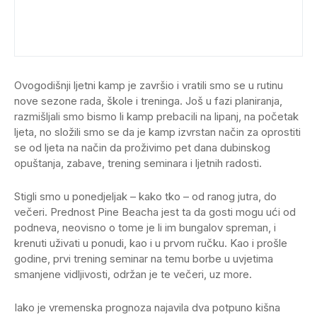
Ovogodišnji ljetni kamp je završio i vratili smo se u rutinu
nove sezone rada, škole i treninga. Još u fazi planiranja,
razmišljali smo bismo li kamp prebacili na lipanj, na početak
ljeta, no složili smo se da je kamp izvrstan način za oprostiti
se od ljeta na način da proživimo pet dana dubinskog
opuštanja, zabave, trening seminara i ljetnih radosti.
Stigli smo u ponedjeljak – kako tko – od ranog jutra, do
večeri. Prednost Pine Beacha jest ta da gosti mogu ući od
podneva, neovisno o tome je li im bungalov spreman, i
krenuti uživati u ponudi, kao i u prvom ručku. Kao i prošle
godine, prvi trening seminar na temu borbe u uvjetima
smanjene vidljivosti, održan je te večeri, uz more.
Iako je vremenska prognoza najavila dva potpuno kišna