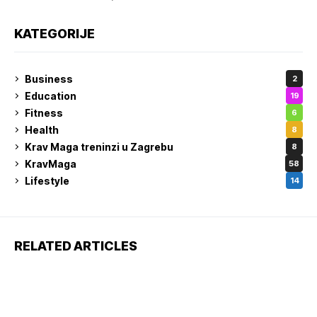
KATEGORIJE
Business
2
Education
19
Fitness
6
Health
8
Krav Maga treninzi u Zagrebu
8
KravMaga
58
Lifestyle
14
RELATED ARTICLES