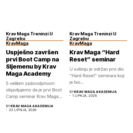
Krav Maga Treninzi U
Krav Maga Treninzi U
Zagrebu
Zagrebu
KravMaga
KravMaga
Uspješno završen
Krav Maga “Hard
prvi Boot Camp na
Reset” seminar
Sljemenu by Krav
U svibnju je održan prvi dio
Maga Academy
“Hard Reset” seminara koji
je bio...
S velikim zadovoljstvom
objavljujemo da je prvi Boot
BY
KRAV MAGA AKADEMIJA
Camp seminar Krav Maga...
1 LIPNJA, 2026
BY
KRAV MAGA AKADEMIJA
22 LIPNJA, 2026