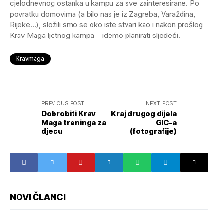
cjelodnevnog ostanka u kampu za sve zainteresirane. Po
povratku domovima (a bilo nas je iz Zagreba, Varaždina,
Rijeke…), složili smo se oko iste stvari kao i nakon prošlog
Krav Maga ljetnog kampa – idemo planirati sljedeći.
Kravmaga
PREVIOUS POST
NEXT POST
Dobrobiti Krav
Kraj drugog dijela
Maga treninga za
GIC-a
djecu
(fotografije)
NOVI ČLANCI