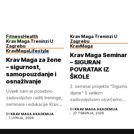
Fitness
Health
Krav Maga Treninzi U
Krav Maga Treninzi U
Zagrebu
Zagrebu
KravMaga
KravMaga
Lifestyle
Krav Maga Seminar
Krav Maga za žene
– SIGURAN
– sigurnost,
POVRATAK IZ
samopouzdanje i
ŠKOLE
osnaživanje
2.⁠ ⁠seminar projekta “Sigurno
Uvijek nam je posebno
dijete” S velikim
zadovoljstvo raditi treninge,
zadovoljstvom osvrćemo
seminare i edukacije Krav
se na održani...
BY
KRAV MAGA AKADEMIJA
Mage...
27 TRAVNJA, 2026
BY
KRAV MAGA AKADEMIJA
1 LIPNJA, 2026