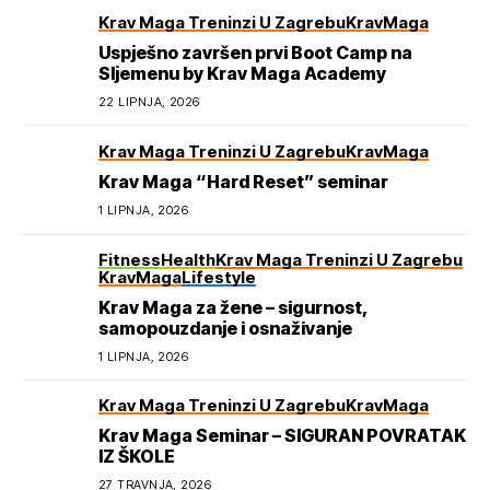
Krav Maga Treninzi U Zagrebu
KravMaga
Uspješno završen prvi Boot Camp na
Sljemenu by Krav Maga Academy
22 LIPNJA, 2026
Krav Maga Treninzi U Zagrebu
KravMaga
Krav Maga “Hard Reset” seminar
1 LIPNJA, 2026
Fitness
Health
Krav Maga Treninzi U Zagrebu
KravMaga
Lifestyle
Krav Maga za žene – sigurnost,
samopouzdanje i osnaživanje
1 LIPNJA, 2026
Krav Maga Treninzi U Zagrebu
KravMaga
Krav Maga Seminar – SIGURAN POVRATAK
IZ ŠKOLE
27 TRAVNJA, 2026